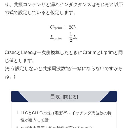
り、共振コンデンサと漏れインダクタンスはそれぞれ以下
の式で設定していると仮定します。
=
2
C
C
r
p
r
i
m
r
1
=
L
L
r
p
r
i
m
r
2
CrsecとLrsecは一次側換算したときにCrprimとLrprimと同
じ値とします。
(そう設定しないと共振周波数frが一緒にならないですから
ね。)
目次
LLCとCLLCの出力電圧VSスイッチング周波数の特
性が違うって話
なぜ出力電圧曲線の特性が変わるのか？