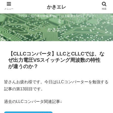
かきエレ
メニュー
検索
パワエレ初心者が中級者やがては上級者を目指すブログ
かきエレ
【CLLCコンバータ】LLCとCLLCでは、な
ぜ出力電圧VSスイッチング周波数の特性
が違うのか？
皆さんお疲れ様です。今日はLLCコンバーターを勉強する
記事の第13回目です。
過去のLLCコンバータ関連記事↓