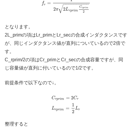
=
f
−
−
−
−
−
−
−
−
−
−
r
√
C
2
2
r
p
r
i
m
π
L
r
p
r
i
m
2
となります。
2L_primの項はLr_primとLr_secの合成インダクタンスです
が、同じインダクタンス値が直列についているので2倍で
す。
C_rprim/2の項はCr_primとCr_secの合成容量ですが、同
じ容量値が直列に付いているので1/2です。
前提条件で以下なので↓。
=
2
C
C
r
p
r
i
m
r
1
=
L
L
r
p
r
i
m
r
2
整理すると