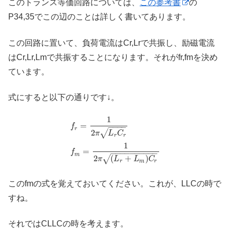
このトランス等価回路については、
この参考書
の
P34,35でこの辺のことは詳しく書いてあります。
この回路に置いて、負荷電流はCr,Lrで共振し、励磁電流
はCr,Lr,Lmで共振することになります。それがfr,fmを決め
ています。
式にすると以下の通りです↓。
1
=
f
−
−
−
−
r
2
√
π
L
C
r
r
1
=
f
−
−
−
−
−
−
−
−
−
−
m
2
(
+
)
√
π
L
L
C
r
m
r
このfmの式を覚えておいてください。これが、LLCの時で
すね。
それではCLLCの時を考えます。