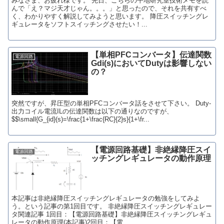
みなさま、お疲れ様です。 先日、こちらの平地研究室技術メモを読
んで「え？マジ天才じゃん。。。」と思ったので、それを共有すべ
く、わかりやすく解説してみようと思います。 降圧スイッチングレ
ギュレータをソフトスイッチングさせたい！...
【単相PFCコンバータ】伝達関数
電源回路
Gdi(s)においてDutyは影響しない
の？
突然ですが、昇圧型の単相PFCコンバータ話をさせて下さい。 Duty-
出力コイル電流ILの伝達関数は以下の通りなのですが、
$$\small{G_{id}(s)=\frac{1+\frac{RC}{2}s}{1+\fr...
【電源回路基礎】非絶縁降圧スイ
電源回路
ッチングレギュレータの動作原理
本記事は非絶縁降圧スイッチングレギュレータの勉強をしてみよ
う。という記事の第1回目です。 非絶縁降圧スイッチングレギュレー
タ関連記事 1回目：【電源回路基礎】非絶縁降圧スイッチングレギュ
レータの動作原理(本記事)2回目：【電...