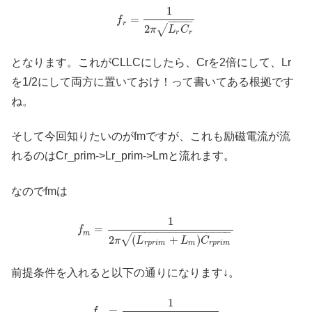
1
=
f
−
−
−
−
r
2
√
π
L
C
r
r
となります。これがCLLCにしたら、Crを2倍にして、Lr
を1/2にして両方に置いておけ！って書いてある根拠です
ね。
そして今回知りたいのがfmですが、これも励磁電流が流
れるのはCr_prim->Lr_prim->Lmと流れます。
なのでfmは
1
=
f
−
−
−
−
−
−
−
−
−
−
−
−
−
−
−
−
m
√
2
(
+
)
π
L
L
C
r
p
r
i
m
m
r
p
r
i
m
前提条件を入れると以下の通りになります↓。
1
=
f