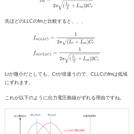
−
−
−
−
−
−
−
−
−
−
−
m
√
L
2
(
+
)
2
r
π
L
C
m
r
2
先ほどのLLCのfmと比較すると、、、
1
=
f
−
−
−
−
−
−
−
−
−
−
(
)
m
L
L
C
2
(
+
)
√
π
L
L
C
r
m
r
1
=
f
−
−
−
−
−
−
−
−
−
−
−
(
)
m
C
L
L
C
√
L
2
(
+
)
2
r
π
L
C
m
r
2
Lrが微小だとしても、Crが倍違うので、CLLCのfmは低域
にずれます。
これが以下のように出力電圧曲線がずれる理由ですね。