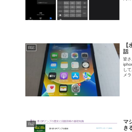
【
日記
話
皆さ
ip
して
メラ
マ
日記
き