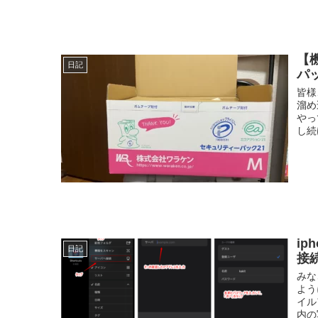
【
日記
パ
皆様
溜め
やっ
し続
ip
日記
接
みな
よう
イル
内の