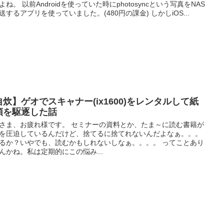
よね。 以前Androidを使っていた時にphotosyncという写真をNAS
送するアプリを使っていました。(480円の課金) しかしiOS...
自炊】ゲオでスキャナー(ix1600)をレンタルして紙
類を駆逐した話
さま、お疲れ様です。 セミナーの資料とか、たま～に読む書籍が
を圧迫しているんだけど、捨てるに捨てれないんだよなぁ。。。
るか？いやでも、読むかもしれないしなぁ。。。。 ってことあり
んかね。私は定期的にこの悩み...