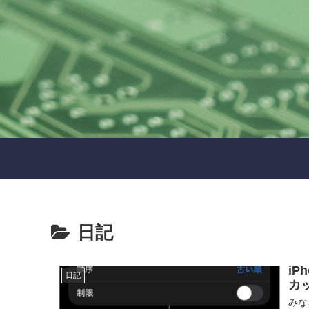
日記
i
日記
カ
みな