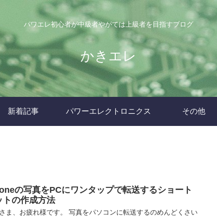
パワエレ初心者が中級者やがては上級者を目指すブログ
かきエレ
新着記事
パワーエレクトロニクス
その他
Phoneの写真をPCにワンタップで転送するショート
ットの作成方法
さま、お疲れ様です。 写真をパソコンに転送するのめんどくさい