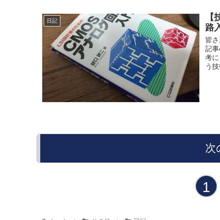
【
日記
路
皆さ
記事
考に
う技
次
1