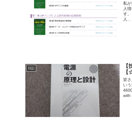
私が
人情
す。
人...
【
日記
【
皆さ
いう
46
wit