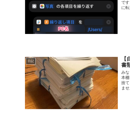
です
に転
【
日記
書
みな
本棚
捨て
ませ