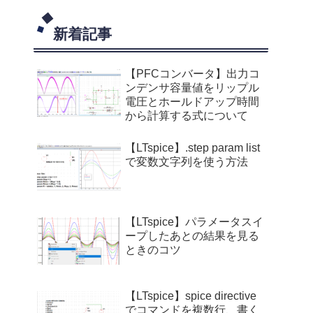
新着記事
【PFCコンバータ】出力コ
ンデンサ容量値をリップル
電圧とホールドアップ時間
から計算する式について
【LTspice】.step param list
で変数文字列を使う方法
【LTspice】パラメータスイ
ープしたあとの結果を見る
ときのコツ
【LTspice】spice directive
でコマンドを複数行、書く