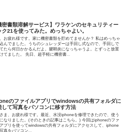
機密書類溶解サービス】ワラケンのセキュリティー
ック21を使ってみた。めっちゃよい。
、お疲れ様です。家に機密書類を貯めてませんか？ 私はめっちゃ
込んでました。うちのシュレッダーは手回し式なので、手回しで
てたら何日かかるんだよ。腱鞘炎になっちゃうよ。とずっと放置
けてました。 先日、超手軽に機密書...
honeのファイルアプリでwindowsの共有フォルダに
続して写真をパソコンに移す方法
さま、お疲れ様です。最近、水没iphoneを修理できたので、使う
になりました。(そのときの記事はこちら。) 今回はiphoneのファ
アプリを使ってwindowsの共有フォルダにアクセスして、iphone
写真をパソコン...