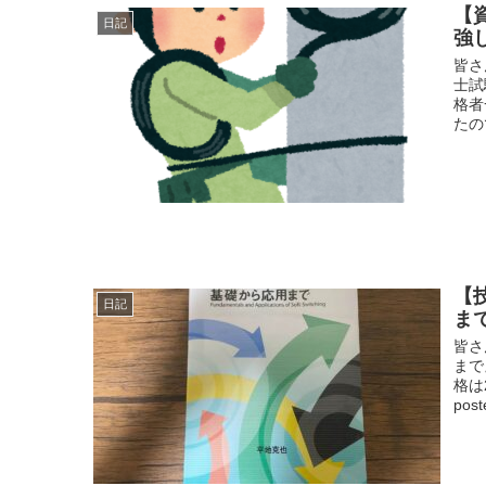
【
日記
強
皆さ
士試
格者
たの
【
日記
ま
皆さ
まで
格は
post