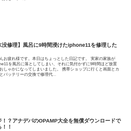
水没修理】風呂に9時間浸けたiphone11を修理した
んお疲れ様です。本日はちょっとした日記です。 実家の家族が
hone11を風呂に落としてしまい、それに気付かずに9時間ほど放置
おしゃかになってしまいました。 携帯ショップに行くと画面とカ
とバッテリーの交換で修理代...
ジ！？アナデバのOPAMP大全を無償ダウンロードで
る！！