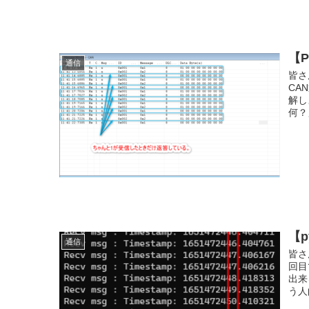
【P
通信
皆さ
CA
解し
何？
【p
通信
皆さ
回目
出来
う人