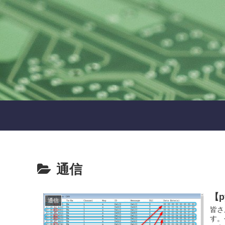
通信
【p
通信
皆さ
す。