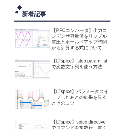
新着記事
【PFCコンバータ】出力コ
ンデンサ容量値をリップル
電圧とホールドアップ時間
から計算する式について
【LTspice】.step param list
で変数文字列を使う方法
【LTspice】パラメータスイ
ープしたあとの結果を見る
ときのコツ
【LTspice】spice directive
でコマンドを複数行、書く