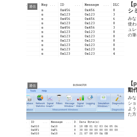
【p
通信
シ
みな
使わ
ュレ
の筆
【p
通信
動
みな
ショ
よう
た方