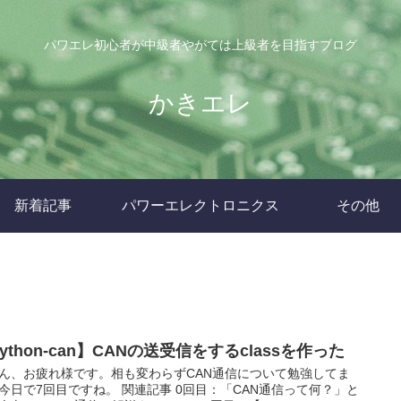
パワエレ初心者が中級者やがては上級者を目指すブログ
かきエレ
新着記事
パワーエレクトロニクス
その他
ython-can】CANの送受信をするclassを作った
ん、お疲れ様です。相も変わらずCAN通信について勉強してま
今日で7回目ですね。 関連記事 0回目：「CAN通信って何？」と