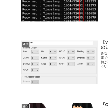
【V
通信
の
みな
事で
何が
うい
「
通信