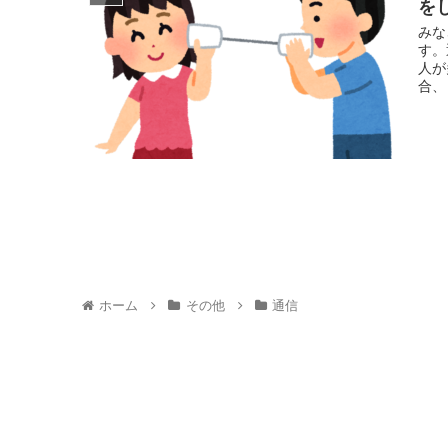
を
みな
す。
人が
合、
ホーム
その他
通信