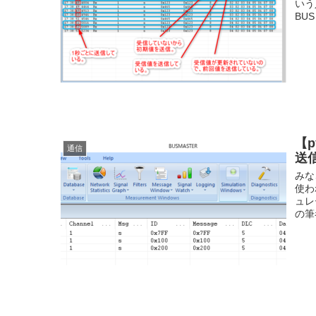
いう
BUS 
【p
通信
送
みな
使わ
ュレ
の筆