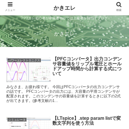
かきエレ
メニュー
検索
パワエレ初心者が中級者やがては上級者を目指すブログ
かきエレ
【PFCコンバータ】出力コンデン
パワーエレクトロニクス
サ容量値をリップル電圧とホール
ドアップ時間から計算する式につ
いて
みなさま、お疲れ様です。 今回はPFCコンバータの出力コンデンサ
の話です。 PFCコンバータの出力には、大容量の平滑コンデンサが
配置されます。このコンデンサの容量値を計算するときに以下の2式
が出てきます。(参考文献の1...
【LTspice】.step param listで変
シミュレータ
数文字列を使う方法