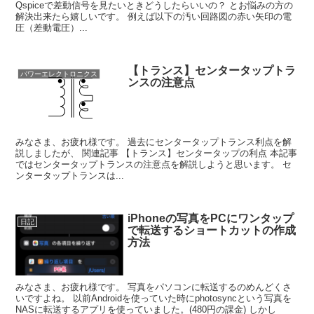
Qspiceで差動信号を見たいときどうしたらいいの？ とお悩みの方の
解決出来たら嬉しいです。 例えば以下の汚い回路図の赤い矢印の電
圧（差動電圧）...
【トランス】センタータップトラ
パワーエレクトロニクス
ンスの注意点
みなさま、お疲れ様です。 過去にセンタータップトランス利点を解
説しましたが、 関連記事 【トランス】センタータップの利点 本記事
ではセンタータップトランスの注意点を解説しようと思います。 セ
ンタータップトランスは...
iPhoneの写真をPCにワンタップ
日記
で転送するショートカットの作成
方法
みなさま、お疲れ様です。 写真をパソコンに転送するのめんどくさ
いですよね。 以前Androidを使っていた時にphotosyncという写真を
NASに転送するアプリを使っていました。(480円の課金) しかし