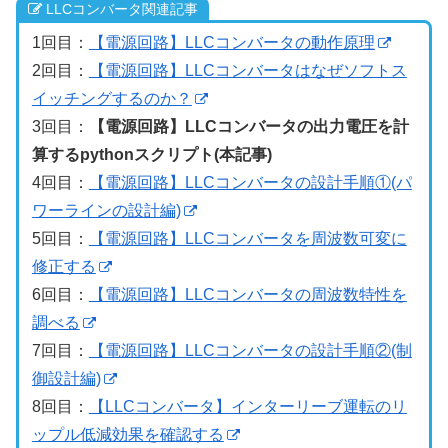
LLCコンバータ関連記事
1回目：
【電源回路】LLCコンバータの動作原理
2回目：
【電源回路】LLCコンバータはなぜソフトス
イッチングするのか？
3回目：
【電源回路】LLCコンバータの出力電圧を計
算するpythonスクリプト(本記事)
4回目：
【電源回路】LLCコンバータの設計手順①(パ
ワーラインの設計編)
5回目：
【電源回路】LLCコンバータを周波数可変に
修正する
6回目：
【電源回路】LLCコンバータの周波数特性を
調べる
7回目：
【電源回路】LLCコンバータの設計手順②(制
御設計編)
8回目：
【LLCコンバータ】インターリーブ運転のリ
ップル低減効果を確認する