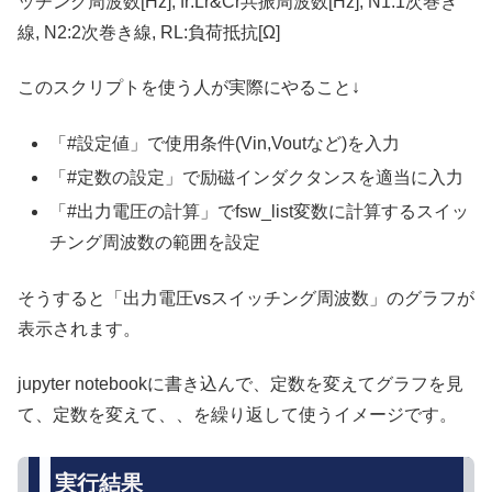
ッチング周波数[Hz], fr:Lr&Cr共振周波数[Hz], N1:1次巻き
線, N2:2次巻き線, RL:負荷抵抗[Ω]
このスクリプトを使う人が実際にやること↓
「#設定値」で使用条件(Vin,Voutなど)を入力
「#定数の設定」で励磁インダクタンスを適当に入力
「#出力電圧の計算」でfsw_list変数に計算するスイッ
チング周波数の範囲を設定
そうすると「出力電圧vsスイッチング周波数」のグラフが
表示されます。
jupyter notebookに書き込んで、定数を変えてグラフを見
て、定数を変えて、、を繰り返して使うイメージです。
実行結果