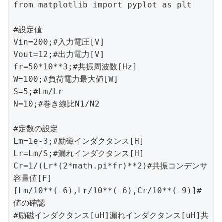
from matplotlib import pyplot as plt

#設定値

Vin=200;#入力電圧[V]

Vout=12;#出力電力[V]

fr=50*10**3;#共振周波数[Hz]

W=100;#負荷電力最大値[W]

S=5;#Lm/Lr

N=10;#巻き線比N1/N2

#定数の設定

Lm=1e-3;#励磁インダクタンス[H]

Lr=Lm/S;#漏れインダクタンス[H]

Cr=1/(Lr*(2*math.pi*fr)**2)#共振コンデンサ
容量値[F]

[Lm/10**(-6),Lr/10**(-6),Cr/10**(-9)]#
値の確認

#励磁インダクタンス[uH]漏れインダクタンス[uH]共