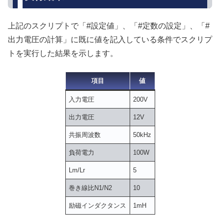
上記のスクリプトで「#設定値」、「#定数の設定」、「#
出力電圧の計算」に既に値を記入している条件でスクリプ
トを実行した結果を示します。
項目
値
入力電圧
200V
出力電圧
12V
共振周波数
50kHz
負荷電力
100W
Lm/Lr
5
巻き線比N1/N2
10
励磁インダクタンス
1mH