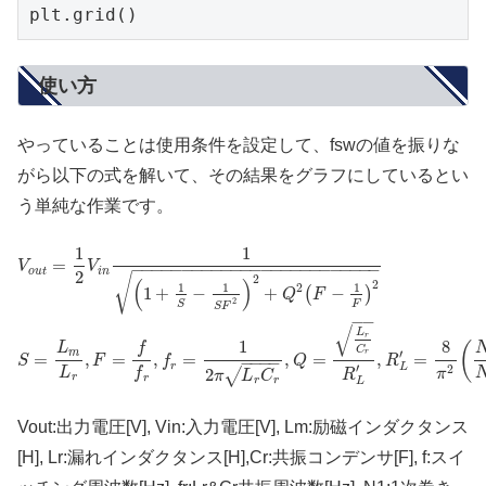
plt.grid()
使い方
やっていることは使用条件を設定して、fswの値を振りな
がら以下の式を解いて、その結果をグラフにしているとい
う単純な作業です。
1
1
=
V
V
−
−
−
−
−
−
−
−
−
−
−
−
−
−
−
−
−
−
−
−
−
−
−
−
−
o
u
t
i
n
2
√
2
(
)
2
2
1
1
1
1
+
−
+
−
(
)
Q
F
2
F
S
S
F
−
−
√
L
r
1
8
(
f
L
C
′
m
r
=
,
=
,
=
,
=
,
=
S
F
f
Q
R
−
−
−
−
′
r
L
2
L
f
2
√
π
R
π
L
C
r
r
r
r
L
Vout:出力電圧[V], Vin:入力電圧[V], Lm:励磁インダクタンス
[H], Lr:漏れインダクタンス[H],Cr:共振コンデンサ[F], f:スイ