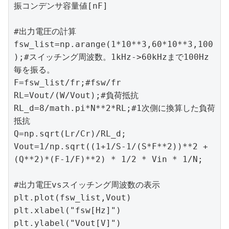
振コンデンサ容量値[nF]

#出力電圧の計算

fsw_list=np.arange(1*10**3,60*10**3,100
);#スイッチング周波数。1kHz->60kHzまで100Hz
毎を振る。

F=fsw_list/fr;#fsw/fr

RL=Vout/(W/Vout);#負荷抵抗

RL_d=8/math.pi*N**2*RL;#1次側に換算した負荷
抵抗

Q=np.sqrt(Lr/Cr)/RL_d;

Vout=1/np.sqrt((1+1/S-1/(S*F**2))**2 + 
(Q**2)*(F-1/F)**2) * 1/2 * Vin * 1/N;

#出力電圧vsスイッチング周波数の表示

plt.plot(fsw_list,Vout)

plt.xlabel("fsw[Hz]")

plt.ylabel("Vout[V]")
