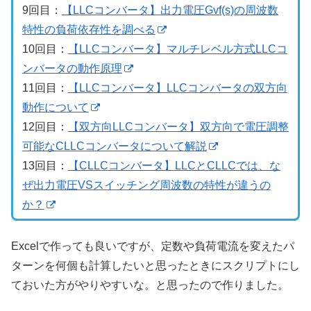
9回目：
【LLCコンバータ】出力電圧Gvf(s)の周波数
特性の負荷依存性を調べる
10回目：
【LLCコンバータ】マルチレベル方式LLCコ
ンバータの動作原理
11回目：
【LLCコンバータ】LLCコンバータの双方向
動作について
12回目：
【双方向LLCコンバータ】双方向で電圧調整
可能なCLLCコンバータについて解説
13回目：
【CLLCコンバータ】LLCとCLLCでは、な
ぜ出力電圧VSスイッチング周波数の特性が違うの
か？
Excelで作っても良いですが、定数や負荷電流を変えたパ
ターンを何個も計算したいと思ったときにスクリプトにし
ておいた方がやりやすいな。と思ったので作りました。