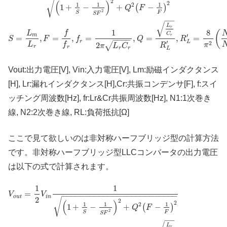
√
2
(
)
2
2
1
1
1
1
+
−
+
−
(
)
Q
F
2
F
S
S
F
−
−
√
L
r
1
8
(
f
L
C
′
m
r
=
,
=
,
=
,
=
,
=
S
F
f
Q
R
−
−
−
−
′
r
L
2
L
f
2
√
π
R
π
L
C
r
r
r
r
L
Vout:出力電圧[V], Vin:入力電圧[V], Lm:励磁インダクタンス
[H], Lr:漏れインダクタンス[H],Cr:共振コンデンサ[F], f:スイ
ッチング周波数[Hz], fr:Lr&Cr共振周波数[Hz], N1:1次巻き
線, N2:2次巻き線, RL:負荷抵抗[Ω]
ここで見て欲しいのは非対称ハーフブリッジ型の計算方法
です。非対称ハーフブリッジ型LLCコンバータの出力電圧
は以下の式で計算されます。
1
1
=
V
V
−
−
−
−
−
−
−
−
−
−
−
−
−
−
−
−
−
−
−
−
−
−
−
−
−
o
u
t
i
n
2
√
2
(
)
2
2
1
1
1
1
+
−
+
−
(
)
Q
F
2
F
S
S
F
−
−
L
r