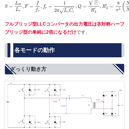
√
1
8
(
f
L
C
′
m
r
=
,
=
,
=
,
=
,
=
S
F
f
Q
R
−
−
−
−
′
r
L
2
L
f
2
√
π
R
π
L
C
r
r
r
r
L
フルブリッジ型LLCコンバータの出力電圧は非対称ハーフ
ブリッジ型の単純に2倍になるだけ
です。
各モードの動作
ざっくり動き方