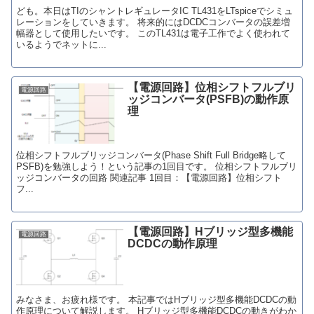
ども。本日はTIのシャントレギュレータIC TL431をLTspiceでシミュ
レーションをしていきます。 将来的にはDCDCコンバータの誤差増
幅器として使用したいです。 このTL431は電子工作でよく使われて
いるようでネットに...
【電源回路】位相シフトフルブリ
電源回路
ッジコンバータ(PSFB)の動作原
理
位相シフトフルブリッジコンバータ(Phase Shift Full Bridge略して
PSFB)を勉強しよう！という記事の1回目です。 位相シフトフルブリ
ッジコンバータの回路 関連記事 1回目：【電源回路】位相シフト
フ...
【電源回路】Hブリッジ型多機能
電源回路
DCDCの動作原理
みなさま、お疲れ様です。 本記事ではHブリッジ型多機能DCDCの動
作原理について解説します。 Hブリッジ型多機能DCDCの動きがわか