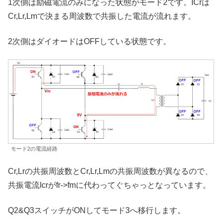
1次側は励磁電流のみになった状態がモード2です。ICrは
Cr,Lr,Lmで決まる周波数で共振した電流が流れます。
2次側はダイオードはOFFしている状態です。
モード2の電流経路
Cr,Lrの共振周波数とCr,Lr,Lmの共振周波数が異なるので、
共振電流Icrがfr->fmに代わってぐちゃっとなっています。
Q2&Q3スイッチがONしてモード3へ移行します。