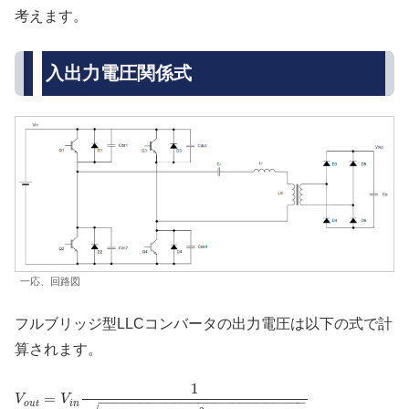
考えます。
入出力電圧関係式
一応、回路図
フルブリッジ型LLCコンバータの出力電圧は以下の式で計
算されます。
1
=
V
V
−
−
−
−
−
−
−
−
−
−
−
−
−
−
−
−
−
−
−
−
−
−
−
−
−
o
u
t
i
n