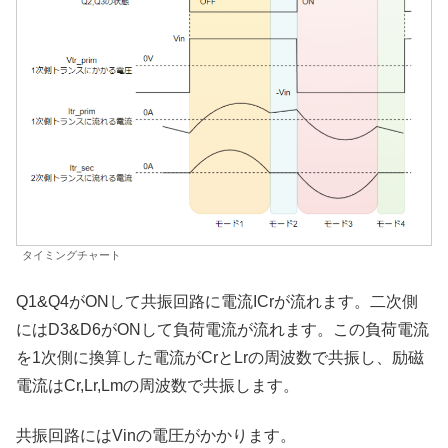
タイミングチャート
Q1&Q4がONして共振回路に電流ICrが流れます。二次側
にはD3&D6がONして負荷電流が流れます。この負荷電流
を1次側に換算した電流がCrとLrの周波数で共振し、励磁
電流はCr,Lr,Lmの周波数で共振します。
共振回路にはVinの電圧がかかります。