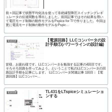
前々回記事で状態平均化法を使って非絶縁型降圧スイッチングレギ
ュレータの伝達関数を導出しました。前回記事ではその結果を用い
て電圧モード制御の動作モデルをPspice for TIで作りました。今回は
更に電流モード制御の動作モデルをPspic...
【電源回路】LLCコンバータの設
電源回路
計手順①(パワーラインの設計編)
皆様、お疲れ様です。LLCコンバータを勉強する記事の4回目です。
そろそろ回路を作ってみよう。ということで私のLLCコンバータの回
路設計手順を記事にします。 LLCコンバータ関連記事 1回目：【電
源回路】LLCコンバー...
TL431をLTspiceシミュレーショ
電源回路
ンする