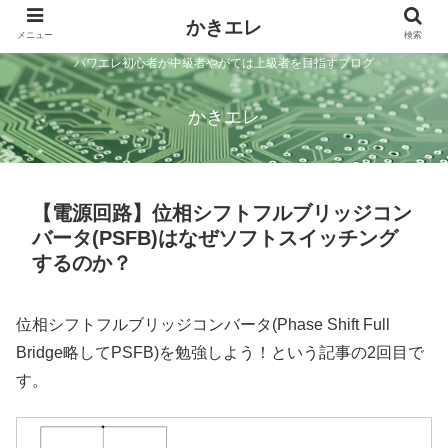
かきエレ
メニュー
検索
パワエレ初心者が中級者やがては上級者を目指すブログ
かきエレ
【電源回路】位相シフトフルブリッジコン
バータ(PSFB)はなぜソフトスイッチング
するのか？
位相シフトフルブリッジコンバータ(Phase Shift Full
Bridge略してPSFB)を勉強しよう！という記事の2回目で
す。