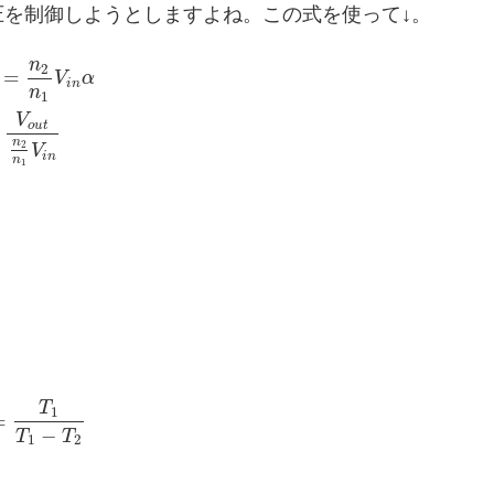
を制御しようとしますよね。この式を使って↓。
n
2
=
V
α
i
n
n
1
V
o
u
t
n
2
V
i
n
n
1
T
1
=
−
T
T
1
2