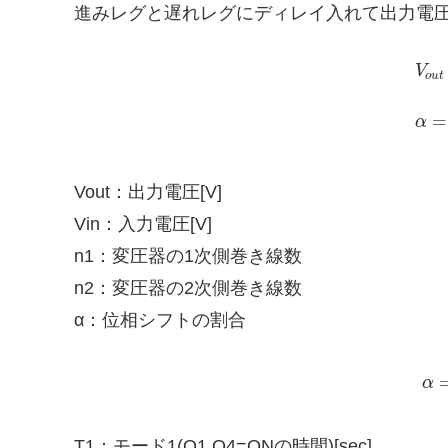
進みレグと遅れレグにディレイ入れて出力電圧
V
o
u
t
=
α
Vout：出力電圧[V]
Vin：入力電圧[V]
n1：変圧器の1次側巻き線数
n2：変圧器の2次側巻き線数
α：位相シフトの割合
α
T1：モード1(Q1,Q4=ONの時間)[sec]