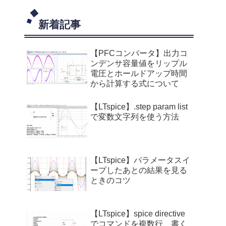
新着記事
【PFCコンバータ】出力コ
ンデンサ容量値をリップル
電圧とホールドアップ時間
から計算する式について
【LTspice】.step param list
で変数文字列を使う方法
【LTspice】パラメータスイ
ープしたあとの結果を見る
ときのコツ
【LTspice】spice directive
でコマンドを複数行、書く