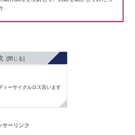
？
次
ディーサイクルロス言います
ンサーリンク