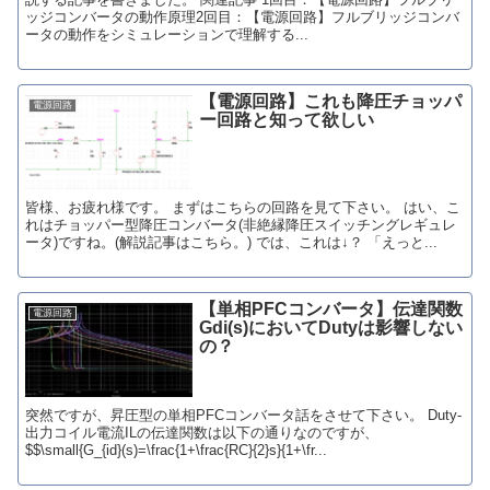
ッジコンバータの動作原理2回目：【電源回路】フルブリッジコンバ
ータの動作をシミュレーションで理解する...
【電源回路】これも降圧チョッパ
電源回路
ー回路と知って欲しい
皆様、お疲れ様です。 まずはこちらの回路を見て下さい。 はい、こ
れはチョッパー型降圧コンバータ(非絶縁降圧スイッチングレギュレ
ータ)ですね。(解説記事はこちら。) では、これは↓？ 「えっと...
【単相PFCコンバータ】伝達関数
電源回路
Gdi(s)においてDutyは影響しない
の？
突然ですが、昇圧型の単相PFCコンバータ話をさせて下さい。 Duty-
出力コイル電流ILの伝達関数は以下の通りなのですが、
$$\small{G_{id}(s)=\frac{1+\frac{RC}{2}s}{1+\fr...