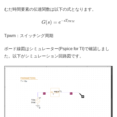
むだ時間要素の伝達関数は以下の式となります。
−
s
T
(
)
=
G
s
e
P
W
M
Tpwm：スイッチング周期
ボード線図はシミュレーター(Pspice for TI)で確認しまし
た。以下がシミュレーション回路図です。