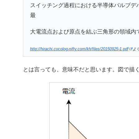
スイッチング過程における半導体バルブデ
最
大電流点および原点を結ぶ三角形の領域内
http://hirachi.cocolog-nifty.com/kh/files/20150925-1.pdf
よ
とは言っても、意味不だと思います。図で描