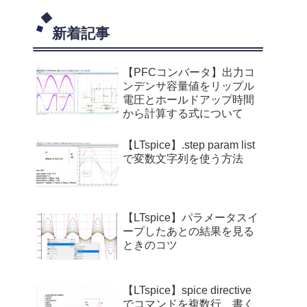
新着記事
【PFCコンバータ】出力コ
ンデンサ容量値をリップル
電圧とホールドアップ時間
から計算する式について
【LTspice】.step param list
で変数文字列を使う方法
【LTspice】パラメータスイ
ープしたあとの結果を見る
ときのコツ
【LTspice】spice directive
でコマンドを複数行、書く