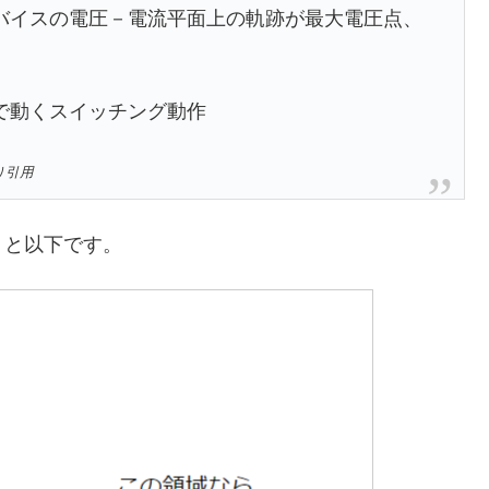
バイスの電圧－電流平面上の軌跡が最大電圧点、
で動くスイッチング動作
り引用
くと以下です。