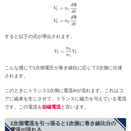
Φ
d
=
V
n
1
1
d
t
Φ
d
=
V
n
2
2
d
t
すると以下の式が導出されます。
n
2
=
V
V
2
1
n
1
こんな感じで1次側電圧が巻き線比に応じて2次側に伝達
されます。
このときにトランス1次側に電流ieが流れます。これはコ
アに磁束を生じさせて、トランスに磁力を与えている電流
です。この電流を
励磁電流
と言います。
2次側電流を引っ張ると1次側に巻き線比分の
電流が流れる