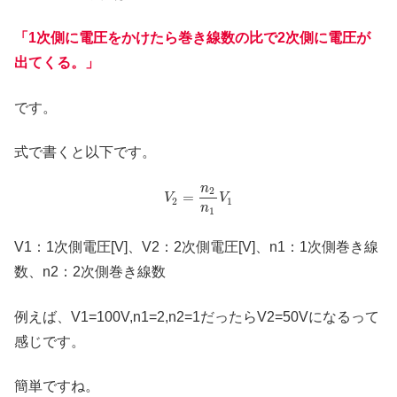
「1次側に電圧をかけたら巻き線数の比で2次側に電圧が
出てくる。」
です。
式で書くと以下です。
n
2
=
V
V
2
1
n
1
V1：1次側電圧[V]、V2：2次側電圧[V]、n1：1次側巻き線
数、n2：2次側巻き線数
例えば、V1=100V,n1=2,n2=1だったらV2=50Vになるって
感じです。
簡単ですね。