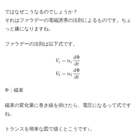
ではなぜこうなるのでしょうか？
それはファラデーの電磁誘導の法則によるものです。ちょ
っと嫌になりますね。
ファラデーの法則は以下式です。
Φ
d
=
V
n
1
1
d
t
Φ
d
=
V
n
2
2
d
t
Φ：磁束
磁束の変化量に巻き線を掛けたら、電圧になるって式です
ね。
トランスを簡単な図で描くとこうです↓。