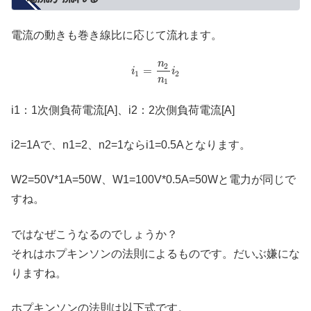
電流の動きも巻き線比に応じて流れます。
n
2
=
i
i
1
2
n
1
i1：1次側負荷電流[A]、i2：2次側負荷電流[A]
i2=1Aで、n1=2、n2=1ならi1=0.5Aとなります。
W2=50V*1A=50W、W1=100V*0.5A=50Wと電力が同じで
すね。
ではなぜこうなるのでしょうか？
それはホプキンソンの法則によるものです。だいぶ嫌にな
りますね。
ホプキンソンの法則は以下式です。