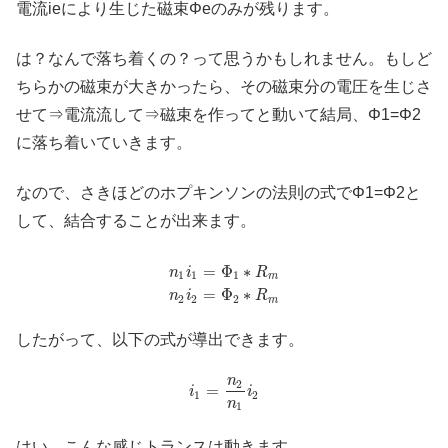
電流ieにより生じた磁束Φeのみが残ります。
は？なんで落ち着くの？って思うかもしれません。もしど
ちらかの磁束が大きかったら、その磁束分の電圧を生じさ
せて⇒電流流して⇒磁束を作ってと動いて結局、Φ1=Φ2
に落ち着いていきます。
なので、さきほどのホプキンソンの法則の式でΦ1=Φ2と
して、結合することが出来ます。
=
Φ
∗
n
i
R
1
1
1
m
=
Φ
∗
n
i
R
2
2
2
m
したがって、以下の式が導出できます。
n
2
=
i
i
1
2
n
1
はい、こんな感じトランスは動きます。