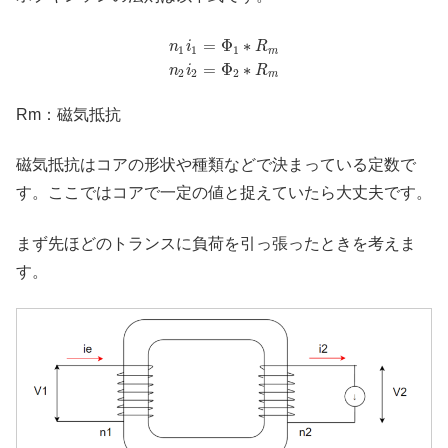
=
Φ
∗
n
i
R
1
1
1
m
=
Φ
∗
n
i
R
2
2
2
m
Rm：磁気抵抗
磁気抵抗はコアの形状や種類などで決まっている定数で
す。ここではコアで一定の値と捉えていたら大丈夫です。
まず先ほどのトランスに負荷を引っ張ったときを考えま
す。