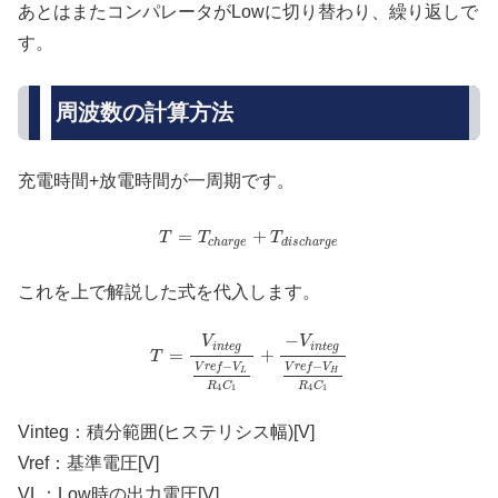
あとはまたコンパレータがLowに切り替わり、繰り返しで
す。
周波数の計算方法
充電時間+放電時間が一周期です。
=
+
T
T
T
c
h
a
r
g
e
d
i
s
c
h
a
r
g
e
これを上で解説した式を代入します。
−
V
V
i
n
t
e
g
i
n
t
e
g
=
+
T
−
−
V
r
e
f
V
V
r
e
f
V
L
H
R
C
R
C
4
1
4
1
Vinteg：積分範囲(ヒステリシス幅)[V]
Vref：基準電圧[V]
VL：Low時の出力電圧[V]