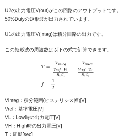
U2の出力電圧V(out)がこの回路のアウトプットです。
50%Dutyの矩形波が出力されています。
U1の出力電圧V(integ)は積分回路の出力です。
この矩形波の周波数は以下の式で計算できます。
−
V
V
i
n
t
e
g
i
n
t
e
g
=
+
T
−
−
V
r
e
f
V
V
r
e
f
V
L
H
R
C
R
C
4
1
4
1
1
=
f
T
Vinteg：積分範囲(ヒステリシス幅)[V]
Vref：基準電圧[V]
VL：Low時の出力電圧[V]
VH：High時の出力電圧[V]
T：周期[sec]