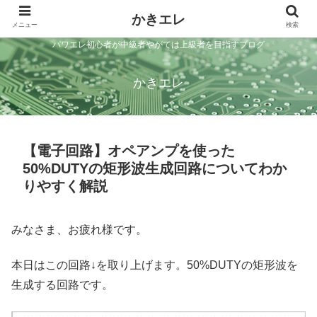
かきエレ
メニュー
検索
パワエレ初心者が中級者やがては上級者を目指すブログ
かきエレ
【電子回路】オペアンプを使った
50%DUTYの矩形波生成回路についてわか
りやすく解説
みなさま、お疲れ様です。
本日はこの回路↓を取り上げます。50%DUTYの矩形波を
生成する回路です。