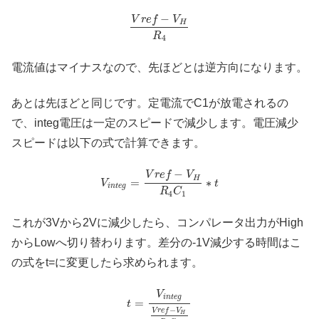
−
V
r
e
f
V
H
R
4
電流値はマイナスなので、先ほどとは逆方向になります。
あとは先ほどと同じです。定電流でC1が放電されるの
で、integ電圧は一定のスピードで減少します。電圧減少
スピードは以下の式で計算できます。
−
V
r
e
f
V
H
=
∗
V
t
i
n
t
e
g
R
C
4
1
これが3Vから2Vに減少したら、コンパレータ出力がHigh
からLowへ切り替わります。差分の-1V減少する時間はこ
の式をt=に変更したら求められます。
V
i
n
t
e
g
=
t
−
V
r
e
f
V
H