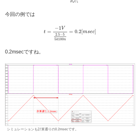
R
C
4
1
今回の例では
−
1
V
=
=
0.2
[
]
t
m
s
e
c
2.5
−
5
5
100
k
n
0.2msecですね。
シミュレーションも計算通りの0.2msecです。