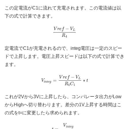
この定電流がC1に流れて充電されます。この電流値は以
下の式で計算できます。
−
V
r
e
f
V
L
R
4
定電流でC1が充電されるので、integ電圧は一定のスピー
ドで上昇します。電圧上昇スピードは以下の式で計算でき
ます。
−
V
r
e
f
V
L
=
∗
V
t
i
n
t
e
g
R
C
4
1
これが2Vから3Vに上昇したら、コンパレータ出力がLow
からHighへ切り替わります。差分の1V上昇する時間はこ
の式をt=に変更したら求められます。
V
i
n
t
e
g