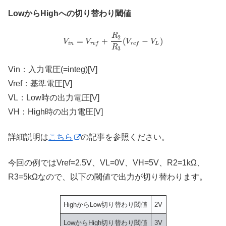
LowからHighへの切り替わり閾値
R
2
=
+
(
−
)
V
V
V
V
i
n
L
r
e
f
r
e
f
R
3
Vin：入力電圧(=integ)[V]
Vref：基準電圧[V]
VL：Low時の出力電圧[V]
VH：High時の出力電圧[V]
詳細説明は
こちら
の記事を参照ください。
今回の例ではVref=2.5V、VL=0V、VH=5V、R2=1kΩ、
R3=5kΩなので、以下の閾値で出力が切り替わります。
HighからLow切り替わり閾値
2V
LowからHigh切り替わり閾値
3V