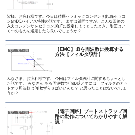
皆様、お疲れ様です。今日は積層セラミックコンデンサ(以降セラコ
ン)のDCバイアス特性の話です。 まずは質問ですが、こんな回路の
入力コンデンサをセラコン10μFに設定しようとしたとき、耐圧はい
くつのものを選定したら良いでしょうか？ ...
【EMC】㏈を周波数に換算する
電気・電子回路
方法【フィルタ設計】
みなさま、お疲れ様です。 今回はフィルタ設計に関するちょっとし
た話です。 みなさん ある周波数で〇dB落とすには、フィルタのカッ
トオフ周波数は何Hzずらせばいいんだ？ と思ったことはないでしょ
うか？ ...
【電子回路】ブートストラップ回
電気・電子回路
路の動作についてわかりやすく解
説！