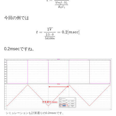
=
t
−
V
r
e
f
V
L
R
C
4
1
今回の例では
1
V
=
=
0.2
[
]
t
m
s
e
c
2.5
−
0
5
100
k
n
0.2msecですね。
シミュレーションも計算通りの0.2msecです。