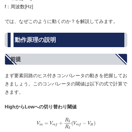
f：周波数[Hz]
では、なぜこのように動くのか？を解説してみます。
動作原理の説明
前提
まず要素回路のヒス付きコンパレータの動きを把握してお
きましょう。このコンパレータの閾値は以下の式で計算で
きます。
HighからLowへの切り替わり閾値
R
2
=
+
(
−
)
V
V
V
V
i
n
H
r
e
f
r
e
f
R
3