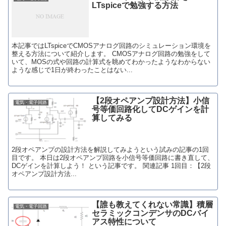
LTspiceで勉強する方法
本記事ではLTspiceでCMOSアナログ回路のシミュレーション環境を
整える方法について紹介します。 CMOSアナログ回路の勉強をして
いて、MOSの式や回路の計算式を眺めてわかったようなわからない
ような感じで1日が終わったことはない...
【2段オペアンプ設計方法】小信
電気・電子回路
号等価回路化してDCゲインを計
算してみる
2段オペアンプの設計方法を解説してみようという試みの記事の1回
目です。 本日は2段オペアンプ回路を小信号等価回路に書き直して、
DCゲインを計算しよう！ という記事です。 関連記事 1回目：【2段
オペアンプ設計方法...
【誰も教えてくれない常識】積層
電気・電子回路
セラミックコンデンサのDCバイ
アス特性について