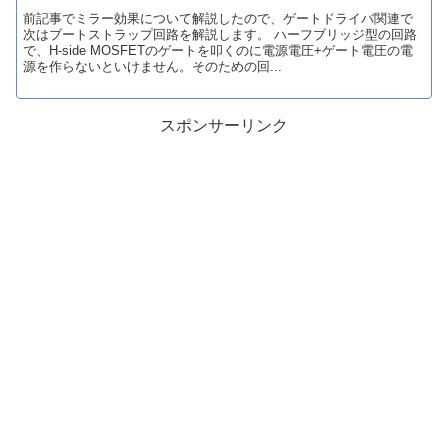
前記事でミラー効果について解説したので、ゲートドライバ関連で
次はブートストラップ回路を解説します。 ハーフブリッジ型の回路
で、H-side MOSFETのゲートを叩くのに電源電圧+ゲート電圧の電
源を作らないといけません。そのための回...
スポンサーリンク